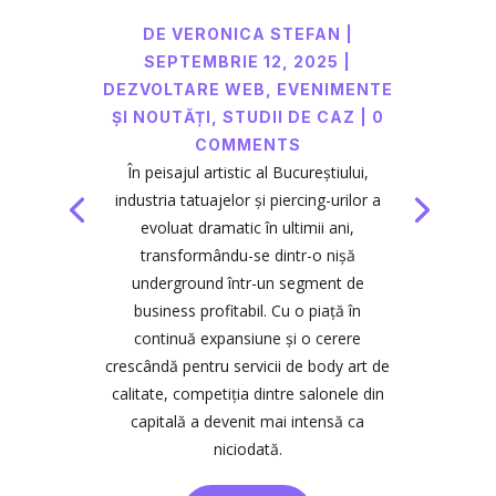
DE
VERONICA STEFAN
|
SEPTEMBRIE 12, 2025
|
DEZVOLTARE WEB
,
EVENIMENTE
ȘI NOUTĂȚI
,
STUDII DE CAZ
| 0
COMMENTS
În peisajul artistic al Bucureștiului,
industria tatuajelor și piercing-urilor a
evoluat dramatic în ultimii ani,
transformându-se dintr-o nișă
underground într-un segment de
business profitabil. Cu o piață în
continuă expansiune și o cerere
crescândă pentru servicii de body art de
calitate, competiția dintre salonele din
capitală a devenit mai intensă ca
niciodată.