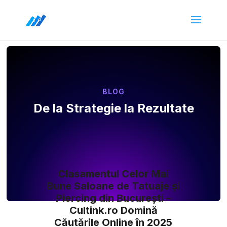
BLOG
De la Strategie la Rezultate
Clasamentul Celor Mai
Bune Saloane de Tatuaje și
Piercing din București –
Cultink.ro Domină
Căutările Online în 2025